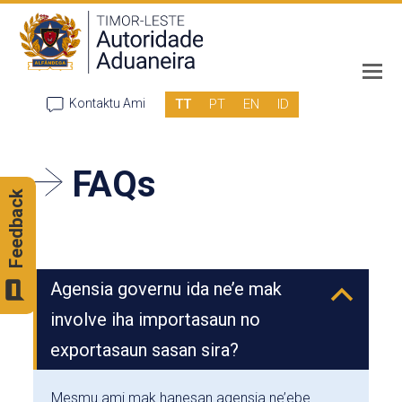
TT
PT
EN
ID
Kontaktu Ami
FAQs
Feedback
Agensia governu ida ne’e mak
B
involve iha importasaun no
exportasaun sasan sira?
Mesmu ami mak hanesan agensia ne’ebe