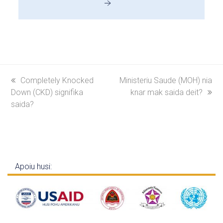
previous
Completely Knocked
next
Ministeriu Saude (MOH) nia
Down (CKD) signifika
post:
post:
knar mak saida deit?
saida?
Apoiu husi: