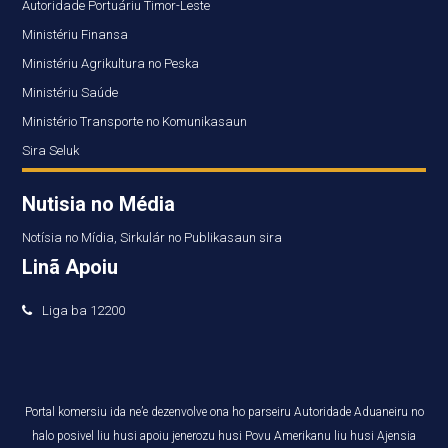
Autoridade Portuáriu Timor-Leste
Ministériu Finansa
Ministériu Agrikultura no Peska
Ministériu Saúde
Ministério Transporte no Komunikasaun
Sira Seluk
Nutisia no Média
Notísia no Mídia, Sirkulár no Publikasaun sira
Linã Apoiu
Liga ba 12200
Portal komersiu ida ne’e dezenvolve ona ho parseiru Autoridade Aduaneiru no
halo posivel liu husi apoiu jenerozu husi Povu Amerikanu liu husi Ajensia