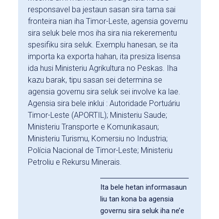
responsavel ba jestaun sasan sira tama sai
fronteira nian iha Timor-Leste, agensia governu
sira seluk bele mos iha sira nia rekerementu
spesifiku sira seluk. Exemplu hanesan, se ita
importa ka exporta hahan, ita presiza lisensa
ida husi Ministeriu Agrikultura no Peskas. Iha
kazu barak, tipu sasan sei determina se
agensia governu sira seluk sei involve ka lae.
Agensia sira bele inklui : Autoridade Portuáriu
Timor-Leste (APORTIL); Ministeriu Saude;
Ministeriu Transporte e Komunikasaun;
Ministeriu Turismu, Komersiu no Industria;
Polícia Nacional de Timor-Leste; Ministeriu
Petroliu e Rekursu Minerais.
Ita bele hetan informasaun
liu tan kona ba agensia
governu sira seluk iha ne’e