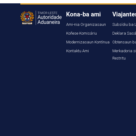
Kona-ba ami
Viajante
Ami-nia Organizasaun
Subsídiu ba L
Koñese Komisáriu
Deklara Sasá
Modernizasaun Kontínua
Obtensaun ba
Kontaktu Ami
Merkadoria si
Restritu