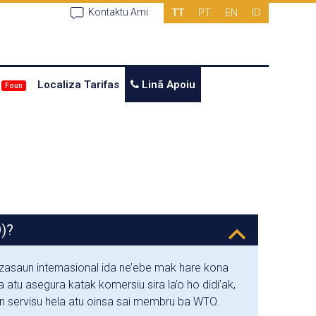
TT
PT
EN
ID
Kontaktu Ami
Localiza Tarifas
Linã Apoiu
Foun
)?
B
asaun internasional ida ne’ebe mak hare kona
 atu asegura katak komersiu sira la’o ho didi’ak,
un servisu hela atu oinsa sai membru ba WTO.