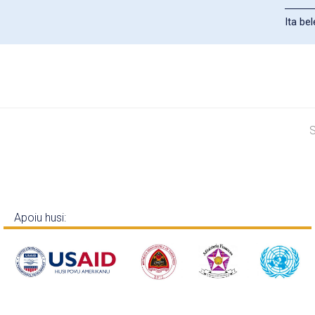
Ita be
?
n
S
p
Apoiu husi: