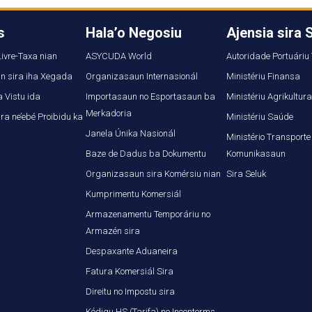
s
Hala’o Negosiu
Ajensia sira 
ivre-Taxa nian
ASYCUDA World
Autoridade Portuáriu
n sira iha Xegada
Organizasaun Internasionál
Ministériu Finansa
 Vistu ida
Importasaun no Esportasaun ba
Ministériu Agrikultur
Merkadoria
ra ne’ebé Proibidu ka
Ministériu Saúde
Janela Únika Nasionál
Ministério Transporte
Baze de Dadus ba Dokumentu
Komunikasaun
Organizasaun sira Komérsiu nian
Sira Seluk
Kumprimentu Komersiál
Armazenamentu Temporáriu no
Armazén sira
Despaxante Aduaneira
Fatura Komersiál Sira
Direitu no Impostu sira
Kódigu HS (Tarifa) no Inconterms