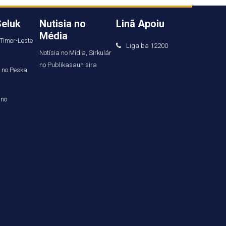
Seluk
Nutisia no
Linã Apoiu
Média
 Timor-Leste
Liga ba 12200
Notísia no Mídia, Sirkulár
no Publikasaun sira
a no Peska
 no