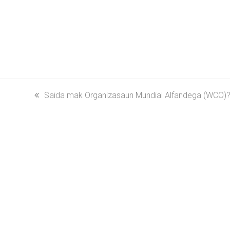
previous
Saida mak Organizasaun Mundial Alfandega (WCO)
post: