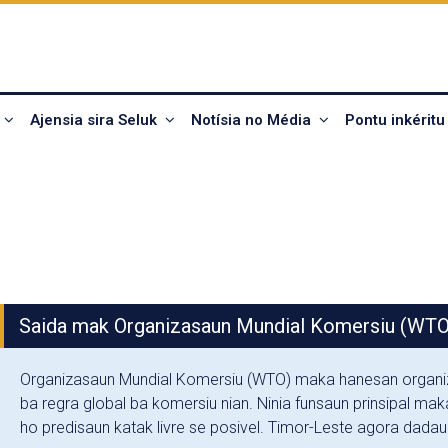
u
Ajensia sira Seluk
Notísia no Média
Pontu inkéritu
Saida mak Organizasaun Mundial Komersiu (WTO
Organizasaun Mundial Komersiu (WTO) maka hanesan organiz
ba regra global ba komersiu nian. Ninia funsaun prinsipal maka
ho predisaun katak livre se posivel. Timor-Leste agora dada