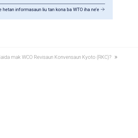
le hetan informasaun liu tan kona ba WTO iha ne’e
ext
aida mak WCO Revisaun Konvensaun Kyoto (RKC)?
ost: