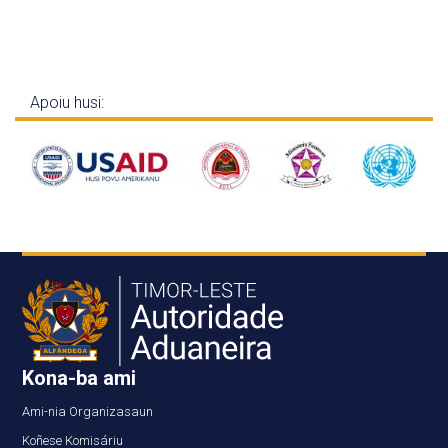
Apoiu husi:
Kona-ba ami
Ami-nia Organizasaun
Koñese Komisáriu